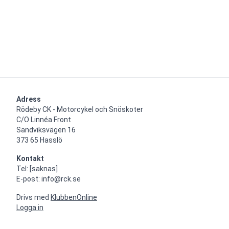
Adress
Rödeby CK - Motorcykel och Snöskoter

C/O Linnéa Front

Sandviksvägen 16

373 65 Hasslö
Kontakt
Tel: [saknas]

E-post: info@rck.se
Drivs med
KlubbenOnline
Logga in