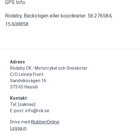
GPS Info:
Rödeby, Bäckstigen eller koordinater: 56.276584, 
15.608858
Adress
Rödeby CK - Motorcykel och Snöskoter

C/O Linnéa Front

Sandviksvägen 16

373 65 Hasslö
Kontakt
Tel: [saknas]

E-post: info@rck.se
Drivs med
KlubbenOnline
Logga in