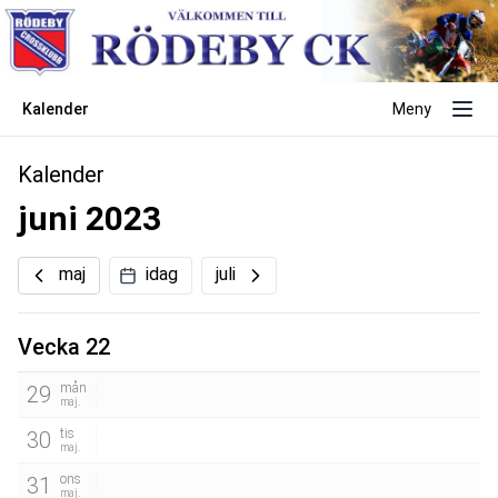
Kalender
Meny
Kalender
juni 2023
maj
idag
juli
Vecka 22
mån
29
maj.
tis
30
maj.
ons
31
maj.