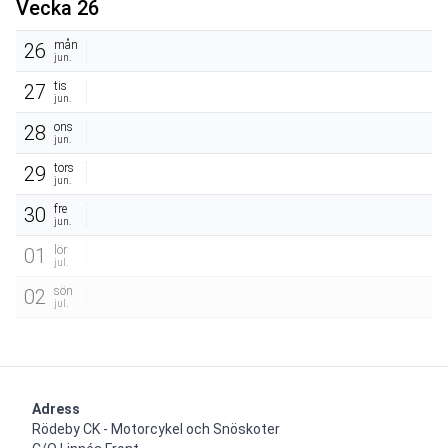
Vecka 26
mån
26
jun.
tis
27
jun.
ons
28
jun.
tors
29
jun.
fre
30
jun.
lör
01
jul.
sön
02
jul.
Adress
Rödeby CK - Motorcykel och Snöskoter
