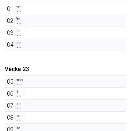
tors
01
jun.
fre
02
jun.
lör
03
jun.
sön
04
jun.
Vecka 23
mån
05
jun.
tis
06
jun.
ons
07
jun.
tors
08
jun.
fre
09