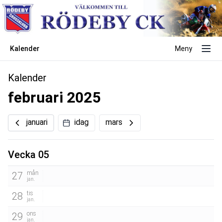
Kalender
Meny
Kalender
februari 2025
januari
idag
mars
Vecka 05
mån
27
jan.
tis
28
jan.
ons
29
jan.