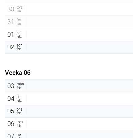
tors
30
jan.
fre
31
jan.
lör
01
feb.
sön
02
feb.
Vecka 06
mån
03
feb.
tis
04
feb.
ons
05
feb.
tors
06
feb.
fre
07