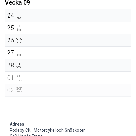
Vecka 09
mån
24
feb.
tis
25
feb.
ons
26
feb.
tors
27
feb.
fre
28
feb.
lör
01
mar.
sön
02
mar.
Adress
Rödeby CK - Motorcykel och Snöskoter
