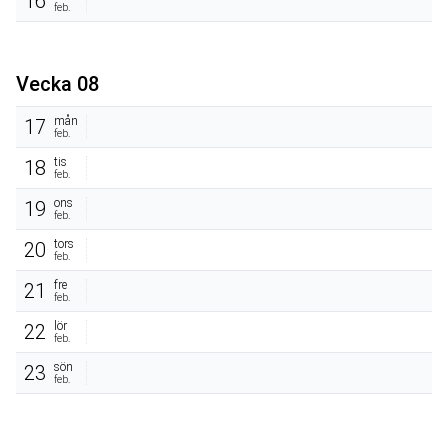
16
feb.
Vecka 08
mån
17
feb.
tis
18
feb.
ons
19
feb.
tors
20
feb.
fre
21
feb.
lör
22
feb.
sön
23
feb.