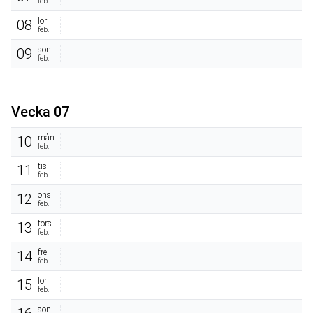
feb.
lör
08
feb.
sön
09
feb.
Vecka 07
mån
10
feb.
tis
11
feb.
ons
12
feb.
tors
13
feb.
fre
14
feb.
lör
15
feb.
sön