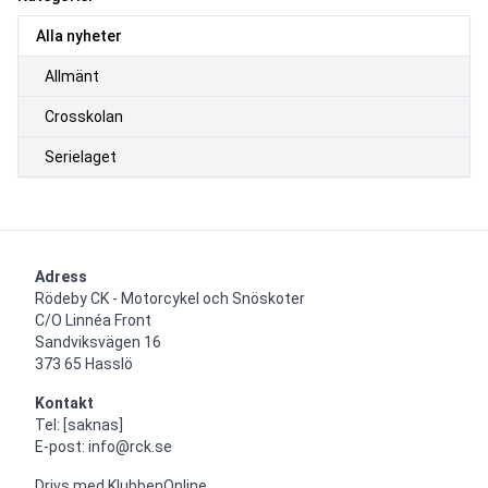
Alla nyheter
Allmänt
Crosskolan
Serielaget
Adress
Rödeby CK - Motorcykel och Snöskoter

C/O Linnéa Front

Sandviksvägen 16

373 65 Hasslö
Kontakt
Tel: [saknas]

E-post: info@rck.se
Drivs med
KlubbenOnline